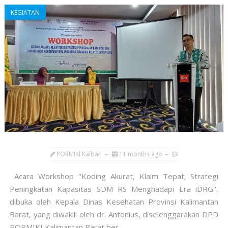
KEGIATAN
PORMIKI Kalbar
11 months ago
Acara Workshop "Koding Akurat, Klaim Tepat; Strategi
Peningkatan Kapasitas SDM RS Menghadapi Era iDRG",
dibuka oleh Kepala Dinas Kesehatan Provinsi Kalimantan
Barat, yang diwakili oleh dr. Antonius, diselenggarakan DPD
PORMIKI Kalimantan Barat ber...