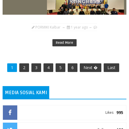
PORMIKI Kalbar
1 year ago
Read More
1
2
3
4
5
6
Next �
Last
MEDIA SOSIAL KAMI
995
Likes