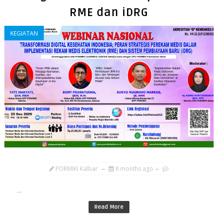
RME dan iDRG
KEGIATAN
PORMIKI Kalbar
8 months ago
...
Read More